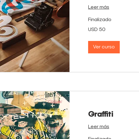
Leer más
Finalizado
50
USD 50
dólares
estadounidenses
Ver curso
Graffiti
Leer más