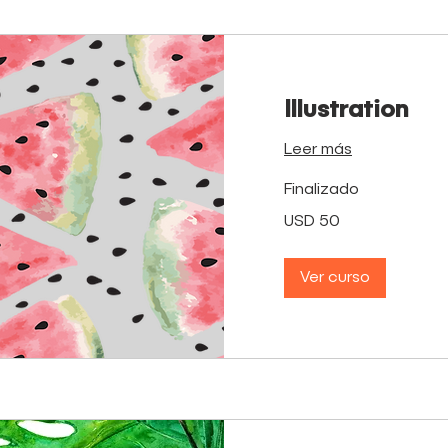
Illustration
Leer más
Finalizado
50
USD 50
dólares
estadounidenses
Ver curso