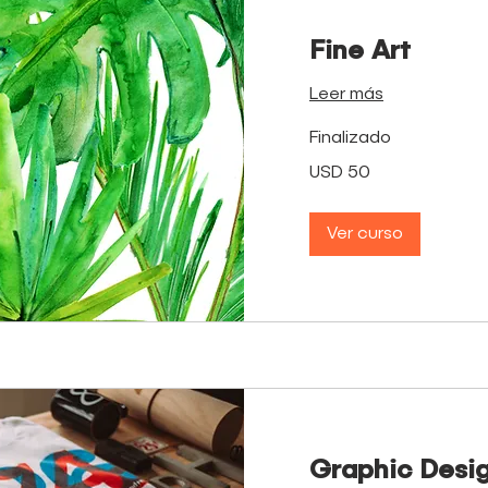
Fine Art
Leer más
Finalizado
50
USD 50
dólares
estadounidenses
Ver curso
Graphic Desi