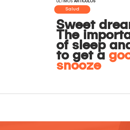
ÚLTIMOS
ARTÍCULOS
Salud
Sweet drea
The import
of sleep an
to get a
go
snooze