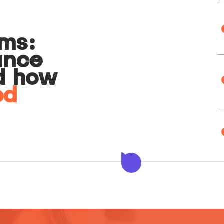
ms:
ance
d how
od