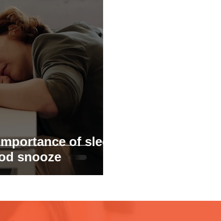
importance of sleep
ood snooze